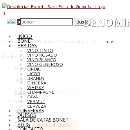
DENOMIN
0
INICIO
BONET
Mostrando los 3 resultados
Ordenado por los últimos
BEBIDAS
VINO TINTO
VINO ROSADO
VINO BLANCO
VINO GENEROSO
ORUJO
LICOR
BRANDY
Synera Blanc
GINEBRA
WHISKY
5.22
€
Añadir al carrito
CHAMPAGNE
CAVA
VERMUT
CERVEZA
CONSERVAS
Synera Rosat
QUESOS
SALA DE CATAS BONET
5.22
€
BLOG
Añadir al carrito
CONTACTO