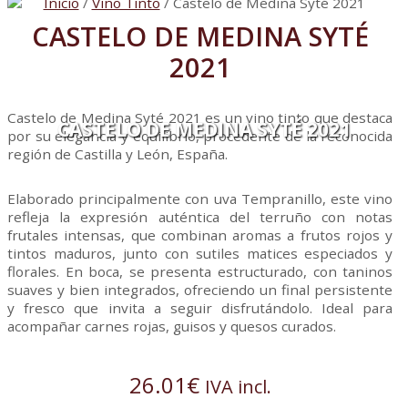
Inicio
/
Vino Tinto
/ Castelo de Medina Syté 2021
CASTELO DE MEDINA SYTÉ
2021
Castelo de Medina Syté 2021 es un vino tinto que destaca
CASTELO DE MEDINA SYTÉ 2021
por su elegancia y equilibrio, procedente de la reconocida
región de Castilla y León, España.
Elaborado principalmente con uva Tempranillo, este vino
refleja la expresión auténtica del terruño con notas
frutales intensas, que combinan aromas a frutos rojos y
tintos maduros, junto con sutiles matices especiados y
florales. En boca, se presenta estructurado, con taninos
suaves y bien integrados, ofreciendo un final persistente
y fresco que invita a seguir disfrutándolo. Ideal para
acompañar carnes rojas, guisos y quesos curados.
26.01
€
IVA incl.