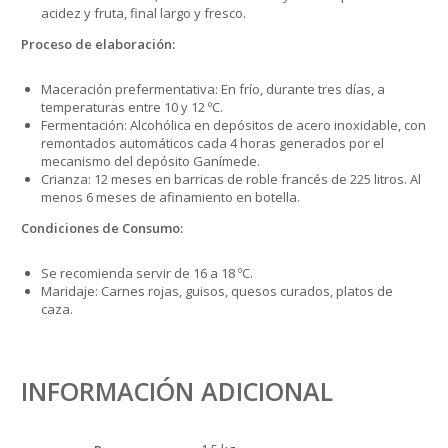
acidez y fruta, final largo y fresco.
Proceso de elaboración:
Maceración prefermentativa: En frío, durante tres días, a
temperaturas entre 10 y 12 ºC.
Fermentación: Alcohólica en depósitos de acero inoxidable, con
remontados automáticos cada 4 horas generados por el
mecanismo del depósito Ganímede.
Crianza: 12 meses en barricas de roble francés de 225 litros. Al
menos 6 meses de afinamiento en botella.
Condiciones de Consumo:
Se recomienda servir de 16 a 18 ºC.
Maridaje: Carnes rojas, guisos, quesos curados, platos de
caza.
INFORMACIÓN ADICIONAL