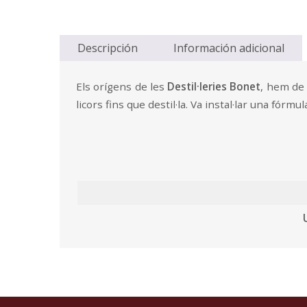
Descripción
Información adicional
Els orígens de les
Destil·leries Bonet
, hem de 
licors fins que destil·la. Va instal·lar una fórmu