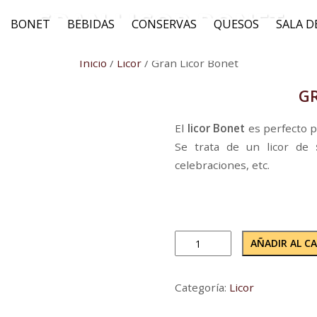
GRAN LICOR BONET
BONET
BEBIDAS
CONSERVAS
QUESOS
SALA D
Inicio
/
Licor
/ Gran Licor Bonet
G
El
licor Bonet
es perfecto p
Se trata de un licor de
celebraciones, etc.
AÑADIR AL C
Categoría:
Licor