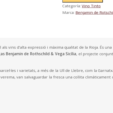
cantidad
Categoría:
Vino Tinto
Marca:
Benjamin de Rotschil
s vins d’alta expressió i màxima qualitat de la Rioja. És una ap
s Benjamin de Rothschild & Vega Sicília
, el projecte conjun
arcel·les i varietats, a més de la Ull de Llebre, com la Garnat
 verema, van salvaguardar la fresca una collita climàticament c