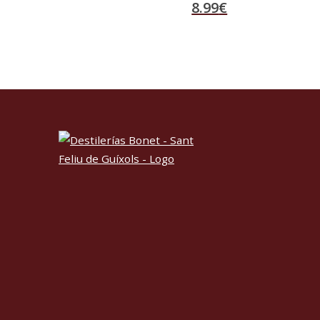
8.99
€