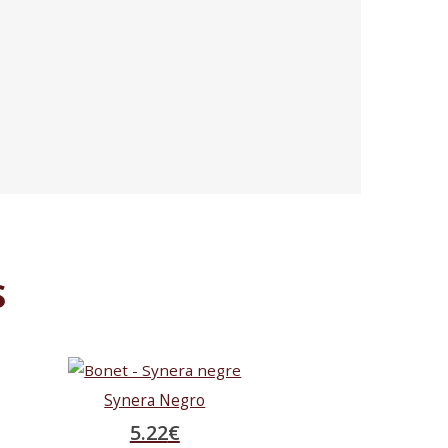
S
Synera Negro
5.22
€