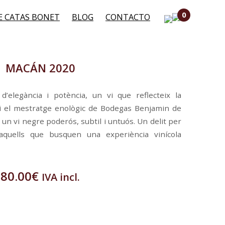
0
E CATAS BONET
BLOG
CONTACTO
MACÁN 2020
elegància i potència, un vi que reflecteix la
ó i el mestratge enològic de Bodegas Benjamin de
s un vi negre poderós, subtil i untuós. Un delit per
 aquells que busquen una experiència vinícola
80.00
€
IVA incl.