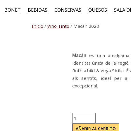
BONET
BEBIDAS
CONSERVAS
QUESOS
SALA D
Inicio
/
Vino Tinto
/ Macán 2020
Macán
és una amalgama d’
identitat única de la regi
Rothschild & Vega Sicília. É
als sentits, ideal per a
excepcional.
Macán
2020
AÑADIR AL CARRITO