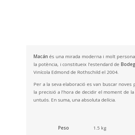
Descripción
Información adicional
Macán
és una mirada moderna i molt personal al
la potència, i constitueix l’estendard de
Bodega
Vinícola Edmond de Rothschild el 2004.
Per a la seva elaboració es van buscar noves p
la precisió a l’hora de decidir el moment de la
untuós. En suma, una absoluta delícia.
Peso
1.5 kg