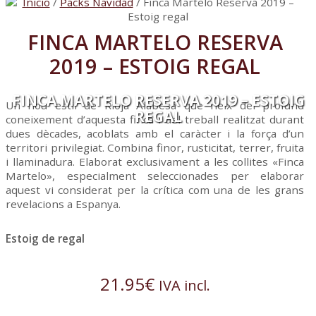
Inicio
/
Packs Navidad
/ Finca Martelo Reserva 2019 –
Estoig regal
FINCA MARTELO RESERVA
2019 – ESTOIG REGAL
FINCA MARTELO RESERVA 2019 – ESTOIG
Un nou estil de Rioja Alabesa que neix del profund
REGAL
coneixement d’aquesta finca i del treball realitzat durant
dues dècades, acoblats amb el caràcter i la força d’un
territori privilegiat. Combina finor, rusticitat, terrer, fruita
i llaminadura. Elaborat exclusivament a les collites «Finca
Martelo», especialment seleccionades per elaborar
aquest vi considerat per la crítica com una de les grans
revelacions a Espanya.
Estoig de regal
21.95
€
IVA incl.