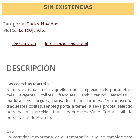
SIN EXISTENCIAS
Categoría:
Packs Navidad
Marca:
La Rioja Alta
Descripción
Información adicional
DESCRIPCIÓN
Las cosechas Martelo
Només es elaboranen aquelles que compleixen els paràmetres
més exigents, collites fresques, amb tanins amables i
maduracions llargues, pausades i equilibrades. En cadascuna
d’aquestes collites, l’enòleg porta a terme la seva pròpia ‘selecció
personal’ de parcel·les, triant les que més s’adeqüen a l’estil i la
personalitat de Martelo.
Uva
La variedad mayoritaria es el Tempranillo, que se complementa