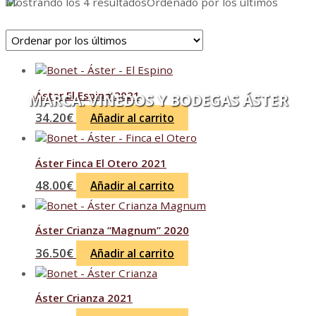
Mostrando los 4 resultados
Ordenado por los últimos
Áster El Espino 2021
MARCA:
VIÑEDOS Y BODEGAS ÁSTER
34.20
€
Añadir al carrito
Áster Finca El Otero 2021
48.00
€
Añadir al carrito
Áster Crianza “Magnum” 2020
36.50
€
Añadir al carrito
Áster Crianza 2021