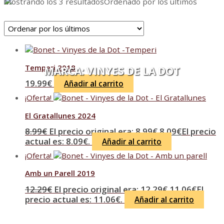
Mostrando los 3 resultados
Ordenado por los últimos
Temperi 2018
MARCA:
VINYES DE LA DOT
19.99
€
Añadir al carrito
¡Oferta!
El Gratallunes 2024
8.99
€
El precio original era: 8.99€.
8.09
€
El precio
actual es: 8.09€.
Añadir al carrito
¡Oferta!
Amb un Parell 2019
12.29
€
El precio original era: 12.29€.
11.06
€
El
precio actual es: 11.06€.
Añadir al carrito