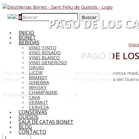
0
PAGO DE LOS CA
INICIO
BONET
BEBIDAS
Inici
VINO TINTO
VINO ROSADO
PAGO DE LOS
VINO BLANCO
VINO GENEROSO
ORUJO
LICOR
Pago de los Capellans Reserva. Un nom que expressa madures
BRANDY
antigues i de gran classe al cor de la nostra Ribera del Duero
GINEBRA
WHISKY
CHAMPAGNE
8 Ampolles + 1 Ampolla de regal
CAVA
VERMUT
CERVEZA
CONSERVAS
QUESOS
SALA DE CATAS BONET
BLOG
CONTACTO
Pago