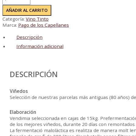
de
los
AÑADIR AL CARRITO
Capellanes
Categoría:
Vino Tinto
Reserva
Marca:
Pago de los Capellanes
2021
(8+1
Descripción
de
regal)
Información adicional
cantidad
DESCRIPCIÓN
Viñedos
Selección de nuestras parcelas más antiguas (80 años) de
Elaboración
Vendimia seleccionada en cajas de 15kg. Prefermentación
de los mejores viñedos, durante 20 días con remontados d
La fermentació malolàctica es realitza de manera molt le