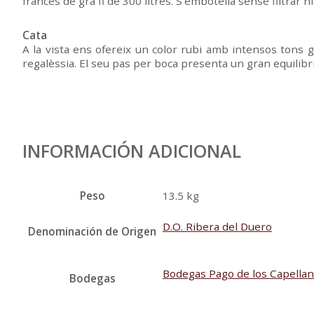
francès de gra fi de 300 litres. S’embotella sense filtrar ni 
Cata
A la vista ens ofereix un color rubi amb intensos tons g
regalèssia. El seu pas per boca presenta un gran equilibr
INFORMACIÓN ADICIONAL
Peso
13.5 kg
D.O. Ribera del Duero
Denominación de Origen
Bodegas Pago de los Capella
Bodegas