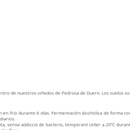
ntro de nuestros viñedos de Pedrosa de Duero. Los suelos son 
 en frío durante 6 días. Fermentación alcohólica de forma con
iarios.
nta, sense addicció de bacteris, temperant celler a 20ºC duran