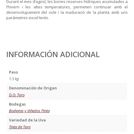
Durant el mes d’agost, les bones reserves hídriques acumulades a
l’hivern i les altes temperatures, permeten continuar amb el
desenvolupament del cicle i la maduració de la planta amb uns
paràmetres excel·lents.
INFORMACIÓN ADICIONAL
Peso
1.5 kg
Denominación de Origen
D.O. Toro
Bodegas
Bodegas y Viñedos Pinta
Variedad de la Uva
Tinta de Toro