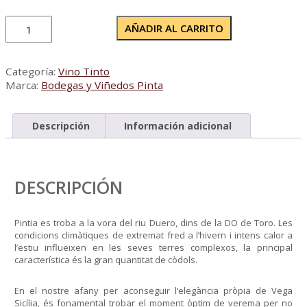
Pintia
AÑADIR AL CARRITO
2021
cantidad
Categoría:
Vino Tinto
Marca:
Bodegas y Viñedos Pinta
Descripción
Información adicional
DESCRIPCIÓN
Pintia es troba a la vora del riu Duero, dins de la DO de Toro. Les
condicions climàtiques de extremat fred a l’hivern i intens calor a
l’estiu influeixen en les seves terres complexos, la principal
característica és la gran quantitat de còdols.
En el nostre afany per aconseguir l’elegància pròpia de Vega
Sicília, és fonamental trobar el moment òptim de verema per no