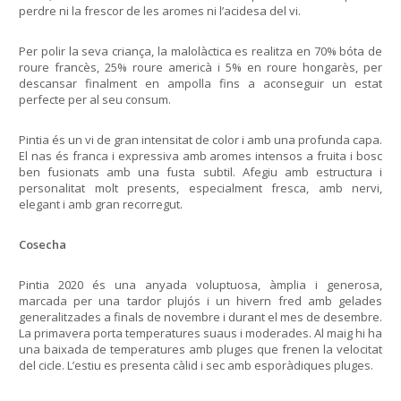
perdre ni la frescor de les aromes ni l’acidesa del vi.
Per polir la seva criança, la malolàctica es realitza en 70% bóta de
roure francès, 25% roure americà i 5% en roure hongarès, per
descansar finalment en ampolla fins a aconseguir un estat
perfecte per al seu consum.
Pintia és un vi de gran intensitat de color i amb una profunda capa.
El nas és franca i expressiva amb aromes intensos a fruita i bosc
ben fusionats amb una fusta subtil. Afegiu amb estructura i
personalitat molt presents, especialment fresca, amb nervi,
elegant i amb gran recorregut.
Cosecha
Pintia 2020 és una anyada voluptuosa, àmplia i generosa,
marcada per una tardor plujós i un hivern fred amb gelades
generalitzades a finals de novembre i durant el mes de desembre.
La primavera porta temperatures suaus i moderades. Al maig hi ha
una baixada de temperatures amb pluges que frenen la velocitat
del cicle. L’estiu es presenta càlid i sec amb esporàdiques pluges.