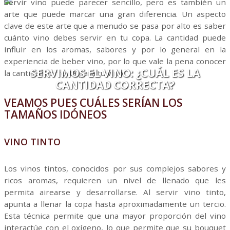
Servir vino puede parecer sencillo, pero es también un
arte que puede marcar una gran diferencia. Un aspecto
clave de este arte que a menudo se pasa por alto es saber
cuánto vino debes servir en tu copa. La cantidad puede
influir en los aromas, sabores y por lo general en la
experiencia de beber vino, por lo que vale la pena conocer
SERVIMOS EL VINO: ¿CUÁL ES LA
la cantidad correcta para tu vino.
CANTIDAD CORRECTA?
VEAMOS PUES CUÁLES SERÍAN LOS
TAMAÑOS IDÓNEOS
VINO TINTO
Los vinos tintos, conocidos por sus complejos sabores y
ricos aromas, requieren un nivel de llenado que les
permita airearse y desarrollarse. Al servir vino tinto,
apunta a llenar la copa hasta aproximadamente un tercio.
Esta técnica permite que una mayor proporción del vino
interactúe con el oxígeno, lo que permite que su bouquet