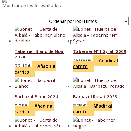
Ordenado
Mostrando los 6 resultados
por
los
últimos
MARCA:
BODEGAS HUERTA DE ALBALÁ
Taberner Blanc de Noir
Taberner Nº1 Syrah 2009
2024
159.50
€
Añadir al
22.19
€
Añadir al
carrito
carrito
Barbazul Blanc 2024
Barbazul Rosat 2023
9.25
€
8.25
€
Añadir al
Añadir al
carrito
carrito