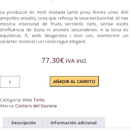
La producció és molt limitada (amb prou feines unes 400
ampolles anuals), cosa que reforça la seva exclusivitat. Al nas
mostra intensitat de fruits vermells nets, sense excés
d’influència de fusta ni aromes secundàries. A la boca és
equilibrat, fi, amb lleugeresa i bon cos, mantenint un
caràcter mineral i un recorregut elegant.
77.30
€
IVA incl.
El
AÑADIR AL CARRITO
Kan
2024
cantidad
Categoría:
Vino Tinto
Marca:
Costers del Siurana
Descripción
Información adicional