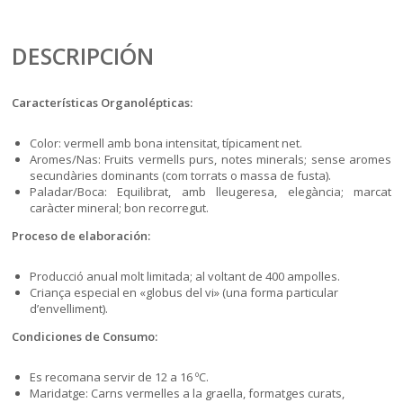
DESCRIPCIÓN
Características Organolépticas:
Color: vermell amb bona intensitat, típicament net.
Aromes/Nas: Fruits vermells purs, notes minerals; sense aromes
secundàries dominants (com torrats o massa de fusta).
Paladar/Boca: Equilibrat, amb lleugeresa, elegància; marcat
caràcter mineral; bon recorregut.
Proceso de elaboración:
Producció anual molt limitada; al voltant de 400 ampolles.
Criança especial en «globus del vi» (una forma particular
d’envelliment).
Condiciones de Consumo:
Es recomana servir de 12 a 16 ºC.
Maridatge: Carns vermelles a la graella, formatges curats,