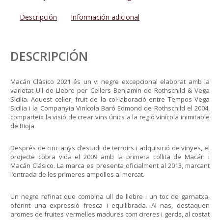
Descripción
Información adicional
DESCRIPCIÓN
Macán Clásico 2021 és un vi negre excepcional elaborat amb la
varietat Ull de Llebre per Cellers Benjamin de Rothschild & Vega
Sicília. Aquest celler, fruit de la col·laboració entre Tempos Vega
Sicília i la Companyia Vinícola Baró Edmond de Rothschild el 2004,
comparteix la visió de crear vins únics a la regió vinícola inimitable
de Rioja.
Després de cinc anys d’estudi de terroirs i adquisició de vinyes, el
projecte cobra vida el 2009 amb la primera collita de Macán i
Macán Clásico. La marca es presenta oficialment al 2013, marcant
l’entrada de les primeres ampolles al mercat.
Un negre refinat que combina ull de llebre i un toc de garnatxa,
oferint una expressió fresca i equilibrada. Al nas, destaquen
aromes de fruites vermelles madures com cireres i gerds, al costat