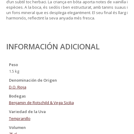
d’un subtil toc herbaci. La criança en bóta aporta notes de vainilla i
espècies. A la boca, és sedós i ben estructurat, amb tanins suaus i
un fons mineral que es desplega elegantment. El seu final és llarg i
harmoniós, reflectint la seva anyada més fresca.
INFORMACIÓN ADICIONAL
Peso
1.5 kg
Denominación de Origen
D.O. Rioja
Bodegas
Benjamin de Rotschild & Vega Sicilia
Variedad de la Uva
Tempranillo
Volumen