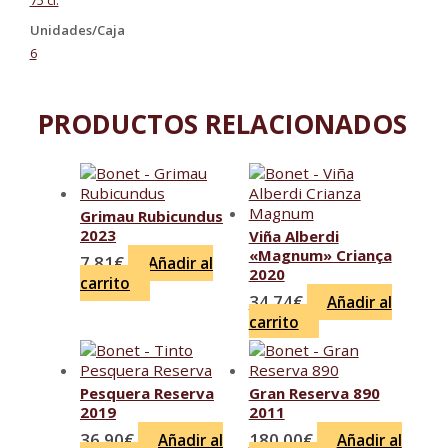
75 cl.
Unidades/Caja
6
PRODUCTOS RELACIONADOS
Grimau Rubicundus
2023
Viña Alberdi
«Magnum» Criança
7.81
€
Añadir al
2020
carrito
34.74
€
Añadir al
carrito
Pesquera Reserva
Gran Reserva 890
2019
2011
36.90
€
180.00
€
Añadir al
Añadir al