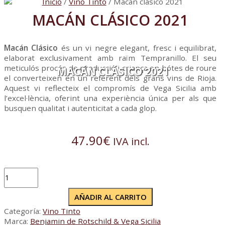
Inicio
/
Vino Tinto
/ Macán clásico 2021
MACÁN CLÁSICO 2021
Macán Clásico
és un vi negre elegant, fresc i equilibrat,
elaborat exclusivament amb raïm Tempranillo. El seu
meticulós procés de producció i criança en bótes de roure
MACÁN CLÁSICO 2021
el converteixen en un referent dels grans vins de Rioja.
Aquest vi reflecteix el compromís de Vega Sicilia amb
l’excel·lència, oferint una experiència única per als que
busquen qualitat i autenticitat a cada glop.
47.90
€
IVA incl.
Macán
clásico
2021
AÑADIR AL CARRITO
cantidad
Categoría:
Vino Tinto
Marca:
Benjamin de Rotschild & Vega Sicilia