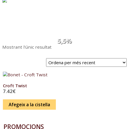
GRADUACIÓ
5,5%
ALCOHÒLICA:
Mostrant l'únic resultat
Croft Twist
7.42
€
Afegeix a la cistella
PROMOCIONS