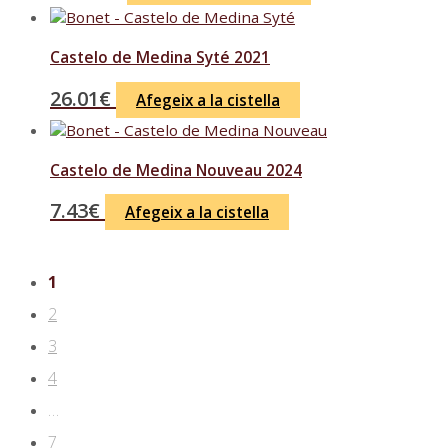
Castelo de Medina Syté 2021
26.01
€
Afegeix a la cistella
Castelo de Medina Nouveau 2024
7.43
€
Afegeix a la cistella
1
2
3
4
…
7