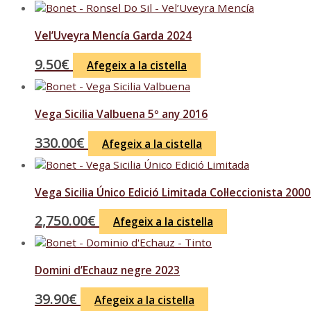
Vel’Uveyra Mencía Garda 2024
9.50
€
Afegeix a la cistella
Vega Sicilia Valbuena 5º any 2016
330.00
€
Afegeix a la cistella
Vega Sicilia Único Edició Limitada Col·leccionista 20
2,750.00
€
Afegeix a la cistella
Domini d’Echauz negre 2023
39.90
€
Afegeix a la cistella