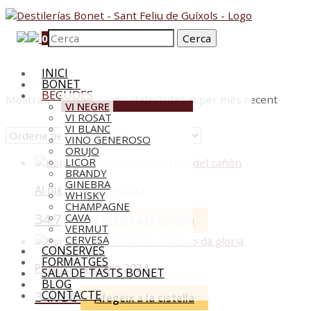
0
INICI
BONET
BEGUDES
Mostra 1–12 de 108 resultats
Ordenat per més recent
VI NEGRE
VI ROSAT
VI BLANC
VINO GENEROSO
ORUJO
LICOR
BRANDY
GINEBRA
Al pié del cañón 2024
WHISKY
CHAMPAGNE
34.73
€
CAVA
Afegeix a la cistella
VERMUT
CERVESA
CONSERVES
FORMATGES
Pórtico da gloria 2024
SALA DE TASTS BONET
BLOG
34.73
€
CONTACTE
Afegeix a la cistella