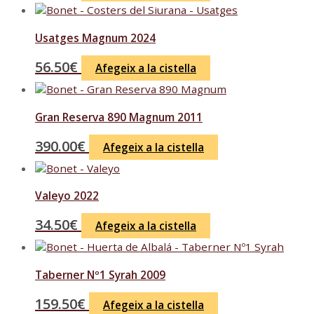
Usatges Magnum 2024
56.50
€
Afegeix a la cistella
Gran Reserva 890 Magnum 2011
390.00
€
Afegeix a la cistella
Valeyo 2022
34.50
€
Afegeix a la cistella
Taberner Nº1 Syrah 2009
159.50
€
Afegeix a la cistella