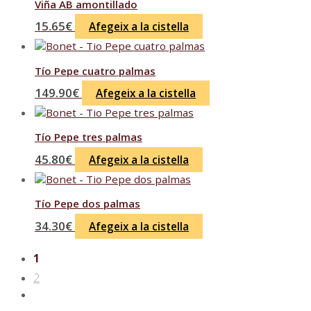
Viña AB amontillado
15.65
€
Afegeix a la cistella
Tío Pepe cuatro palmas
149.90
€
Afegeix a la cistella
Tío Pepe tres palmas
45.80
€
Afegeix a la cistella
Tío Pepe dos palmas
34.30
€
Afegeix a la cistella
1
2