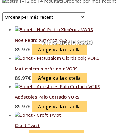
Mostra 1–12 de 14 resultats
Ordenat per més recent
Noé Pedro Ximénez VORS
VINO GENEROSO
89.97
€
Afegeix a la cistella
Matusalem olorós dolç VORS
89.97
€
Afegeix a la cistella
Apóstoles Palo Cortado VORS
89.97
€
Afegeix a la cistella
Croft Twist