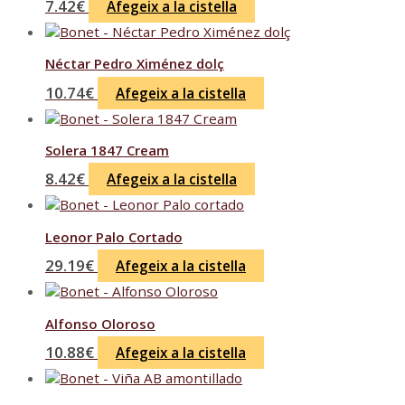
7.42
€
Afegeix a la cistella
Néctar Pedro Ximénez dolç
10.74
€
Afegeix a la cistella
Solera 1847 Cream
8.42
€
Afegeix a la cistella
Leonor Palo Cortado
29.19
€
Afegeix a la cistella
Alfonso Oloroso
10.88
€
Afegeix a la cistella