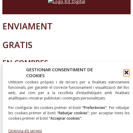
ENVIAMENT
GRATIS
EN COMPRES
SUPERIORS A
GESTIONAR CONSENTIMENT DE
COOKIES
Utilitzem cookies pròpies i de tercers per a finalitats estrictament
50€
funcionals, per garantir el correcte funcionament i visualització del lloc
web, així com per a la recollida d’estadístiques amb finalitats
analítiques i mostrar publicitat i continguts personalitzats.
Per configurar les cookies prémer el botó
“Preferències”
; Per
rebutjar
les cookies prémer el botó “
Rebutjar cookies”
; per acceptar totes les
ENVIAMENT GRATUÏT
cookies prémer el botó
"Acceptar cookies"
.
Gestiona els serveis