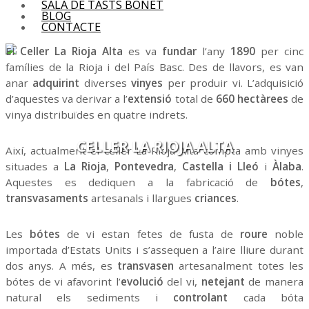
SALA DE TASTS BONET
BLOG
CONTACTE
El
Celler La Rioja Alta
es va
fundar
l’any
1890
per cinc
famílies de la Rioja i del País Basc. Des de llavors, es van
anar
adquirint
diverses
vinyes
per produir vi. L’adquisició
d’aquestes va derivar a l’
extensió
total de
660 hectàrees
de
vinya distribuïdes en quatre indrets.
CELLER LA RIOJA ALTA
Així, actualment el celler La Rioja Alta compta amb vinyes
situades a
La Rioja
,
Pontevedra
,
Castella i Lleó
i
Àlaba
.
Aquestes es dediquen a la fabricació de
bótes
,
transvasaments
artesanals i llargues
criances
.
Les
bótes
de vi estan fetes de fusta de
roure
noble
importada d’Estats Units i s’assequen a l’aire lliure durant
dos anys. A més, es
transvasen
artesanalment totes les
bótes de vi afavorint l’
evolució
del vi,
netejant
de manera
natural els sediments i
controlant
cada bóta