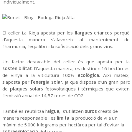
individualment.
El celler La Rioja aposta per les
llargues criances
perquè
d’aquesta manera s’afavoreix al manteniment de
l’harmonia, l’equilibri i la sofisticació dels grans vins.
Un factor destacable del celler és que aposta per la
sostenibilitat
. D’aquesta manera, es destinen 16 hectàrees
de vinya a la viticultura 100%
ecològica
. Així mateix,
s’aposta per
l’energia solar
, ja que disposa d’un gran parc
de
plaques solars
fotovoltaiques i tèrmiques que eviten
l’emissió anual de 14,57 tones de CO2.
També es reutilitza l’
aigua,
s’utilitzen
suros
creats de
manera responsable i es
limita
la producció de vi a un
màxim de 5.000 kilograms per hectàrea per tal d’evitar la
sobreexplotació
del terreny.