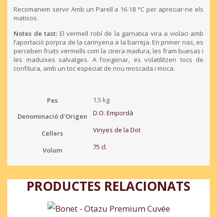
Recomanem servir Amb un Parell a 16-18 °C per apreciar-ne els
matisos.
Notes de tast:
El vermell robí de la garnatxa vira a violaci amb
l’aportació porpra de la carinyena a la barreja. En primer nas, es
perceben fruits vermells com la cirera madura, les fram buesas i
les maduixes salvatges. A l’oxigenar, es volatilitzen tocs de
confitura, amb un toc especiat de nou moscada i moca.
1.5 kg
Pes
D.O. Empordà
Denominació d'Origen
Vinyes de la Dot
Cellers
75 cl.
Volum
PRODUCTES RELACIONATS