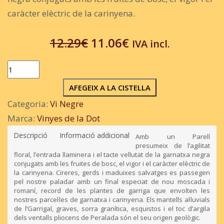
caràcter elèctric de la carinyena.
12.29
€
El
11.06
€
El
IVA incl.
preu
preu
quantitat
de
original
actual
AFEGEIX A LA CISTELLA
Amb
era:
és:
Categoria:
Vi Negre
un
Marca:
Vinyes de la Dot
12.29€.
11.06€.
Parell
Descripció
Informació addicional
Amb un Parell
2019
presumeix de l’agilitat
floral, l’entrada llaminera i el tacte vellutat de la garnatxa negra
conjugats amb les fruites de bosc, el vigor i el caràcter elèctric de
la carinyena. Cireres, gerds i maduixes salvatges es passegen
pel nostre paladar amb un final especiat de nou moscada i
romaní, record de les plantes de garriga que envolten les
nostres parcel·les de garnatxa i carinyena. Els mantells al·luvials
de l’Garrigal, graves, sorra granítica, esquistos i el toc d’argila
dels ventalls pliocens de Peralada són el seu origen geològic.