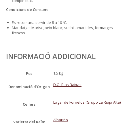
complexitat.
Condicions de Consum:
Es recomana servir de 8 a 10 ºC.
Maridatge: Marisc, peix blanc, sushi, amanides, formatges
frescos.
INFORMACIÓ ADDICIONAL
1.5 kg
Pes
D.O. Rias Baixas
Denominació d'Origen
Lagar de Fornelos (Grupo La Rioja Alta)
Cellers
Albariño
Varietat del Raïm