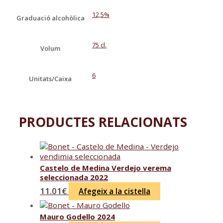
12,5%
Graduació alcohòlica
75 cl.
Volum
6
Unitats/Caixa
PRODUCTES RELACIONATS
Castelo de Medina Verdejo verema
seleccionada 2022
11.01
€
Afegeix a la cistella
Mauro Godello 2024