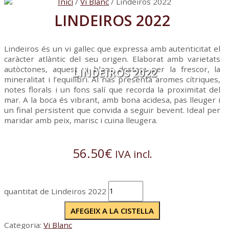
Inici
/
Vi Blanc
/ Lindeiros 2022
LINDEIROS 2022
Lindeiros és un vi gallec que expressa amb autenticitat el
caràcter atlàntic del seu origen. Elaborat amb varietats
autòctones, aquest vi blanc destaca per la frescor, la
LINDEIROS 2022
mineralitat i l’equilibri. Al nas presenta aromes cítriques,
notes florals i un fons salí que recorda la proximitat del
mar. A la boca és vibrant, amb bona acidesa, pas lleuger i
un final persistent que convida a seguir bevent. Ideal per
maridar amb peix, marisc i cuina lleugera.
56.50
€
IVA incl.
quantitat de Lindeiros 2022
AFEGEIX A LA CISTELLA
Categoria:
Vi Blanc