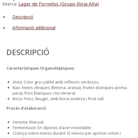
Marca:
Lagar de Fornelos (Grupo Rioja Alta)
Descripció
Informació addicional
DESCRIPCIÓ
Característiques Organolèptiques:
Vista: Color groc pàl·lid amb reflexos verdosos.
Nas: Notes cítriques (llimona, aranja), fruites blanques (poma,
pera), flors blanques i toc mineral.
Boca: Fresc, lleuger, amb bona acidesa i final salí.
Procés d’elaboració:
Verema: Manual.
Fermentació: En dipòsits d’acer inoxidable.
Criança sobre mares durant 12 mesos per aportar volum i