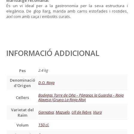
Maridatge recomanat
És un vi ideal per a la gastronomia per la seva estructura i
elegància. De glop llarg, marida amb carns estofades i rostides,
així com amb caça i embotits curats.
INFORMACIÓ ADDICIONAL
2.4 kg
Pes
Denominació
D.O. Rioja
d'Origen
Bodegas Torre de Oña – Páganos la Guardia – Rioja
Cellers
Alavesa (Grupo La Rioja Alta)
Varietat del
Garnatxa
,
Mazuelo
,
Ull de llebre
,
Viura
Raïm
150 cl.
Volum