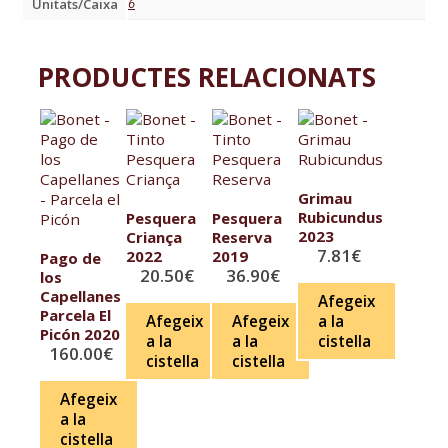
6
Unitats/Caixa
PRODUCTES RELACIONATS
Grimau
Rubicundus
Pesquera
Pesquera
2023
Criança
Reserva
7.81
€
2022
2019
Pago de
20.50
€
36.90
€
los
Capellanes
Afegeix
Parcela El
Afegeix
Afegeix
a la
Picón 2020
a la
a la
cistella
160.00
€
cistella
cistella
Afegeix
a la
cistella