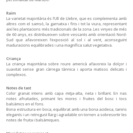
Raïm
La varietat majoritària és l’Ull de Llebre, que es complementa amb
altres com el samsó, la garnatxa i fins i tot la viura, representant
així les plantacions més tradicionals de la zona. Les vinyes de més
de 60 anys, es distribueixen sobre vessants amb orientació Nord-
Sud que afavoreixen l’exposició al sol i al vent, aconseguint
maduracions equilibrades i una magnífica salut vegetativa.
Criança
La criança majoritària sobre roure americà afavoreix la dolçor i
suavitat sense gran càrrega tànnica i aporta matisos delicats i
complexos.
Notes de tast
Color granat intens amb capa mitja-alta, neta i brillant. En nas
notes afruitades, primant les mores i fruites del bosc i tocs
balsàmics en el fons.
Bona estructura en boca, equilibrat amb una bona acidesa, tanins
elegants i un retrogust llarg i agradable on tornen a sobresortir les
notes de fruita i balsàmiques.