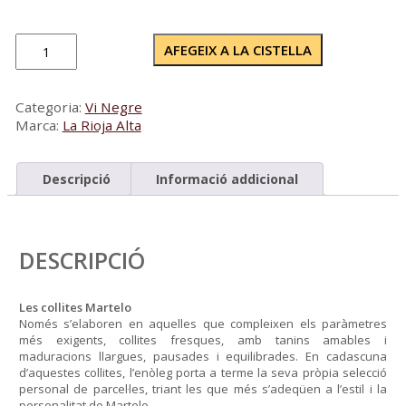
quantitat
AFEGEIX A LA CISTELLA
de
Finca
Martelo
Categoria:
Vi Negre
Reserva
Marca:
La Rioja Alta
Magnum
2019
Descripció
Informació addicional
DESCRIPCIÓ
Les collites Martelo
Només s’elaboren en aquelles que compleixen els paràmetres
més exigents, collites fresques, amb tanins amables i
maduracions llargues, pausades i equilibrades. En cadascuna
d’aquestes collites, l’enòleg porta a terme la seva pròpia selecció
personal de parcel·les, triant les que més s’adeqüen a l’estil i la
personalitat de Martelo.